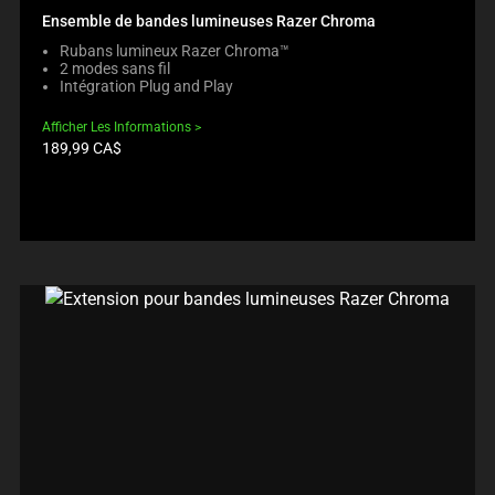
Ensemble de bandes lumineuses Razer Chroma
Rubans lumineux Razer Chroma™
2 modes sans fil
Intégration Plug and Play
Afficher Les Informations
Prix
189,99 CA$
du
produit: