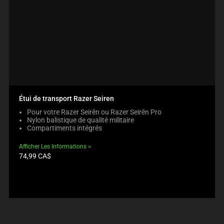
Étui de transport Razer Seiren
Pour votre Razer Seirēn ou Razer Seirēn Pro
Nylon balistique de qualité militaire
Compartiments intégrés
Afficher Les Informations
Prix
74,99 CA$
du
produit: