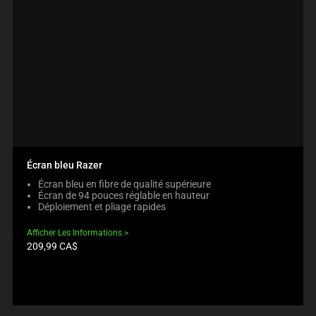
Écran bleu Razer
Écran bleu en fibre de qualité supérieure
Écran de 94 pouces réglable en hauteur
Déploiement et pliage rapides
Afficher Les Informations
Prix
209,99 CA$
du
produit: