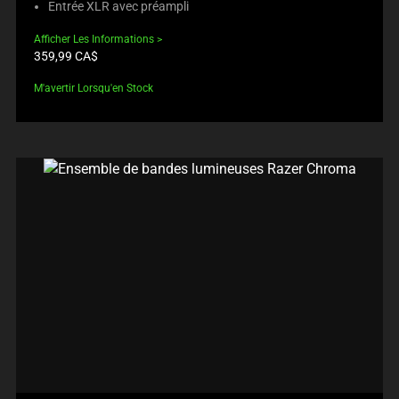
Entrée XLR avec préampli
Afficher Les Informations
Prix
359,99 CA$
du
produit:
M'avertir Lorsqu'en Stock