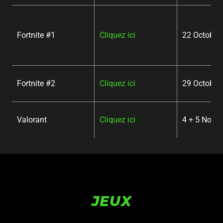
Fortnite #1
Cliquez ici
22 October
Fortnite #2
Cliquez ici
29 October
Valorant
Cliquez ici
4 + 5 Nove
JEUX