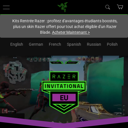
Vous êtes actuellement sur le site
Canada
.
Kits Rentrée Razer : profitez d'avantages étudiants boostés,
plus un skin Razer offert pour tout achat éligible d'un Razer
Blade.
Acheter Maintenant
>
English
German
French
Spanish
Russian
Polish