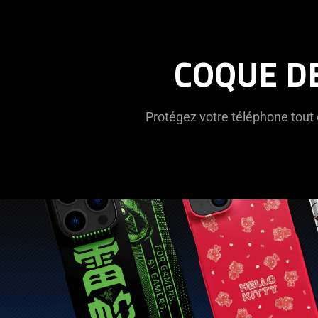
étuis
pour
COQUE D
iPhone
Protégez votre téléphone tout 
et
pour
Samsung
✔️