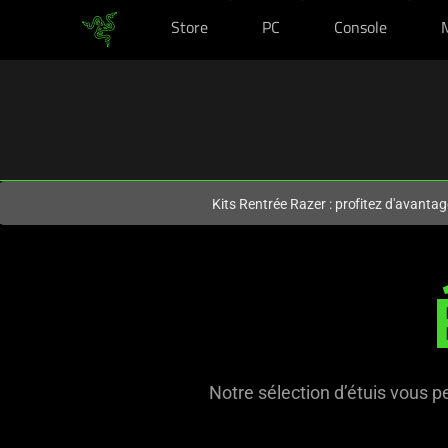
Store
PC
Console
Vous êtes actuellement sur le site
Canada
.
Kits Rentrée Razer : profitez d'avantag
Étuis
pour
téléphones
portables
Notre sélection d’étuis vous p
: