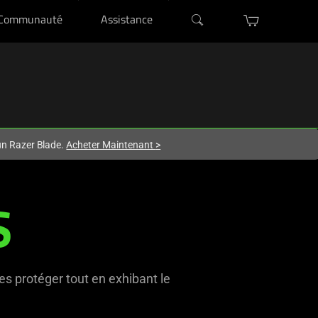
Communauté
Assistance
'un Razer Blade.
Acheter Maintenant
>
S
es protéger tout en exhibant le