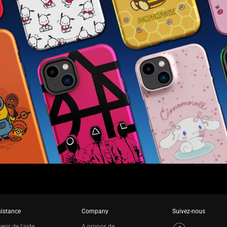
istance
Company
Suivez-nous
enir de l'aide
A propos de