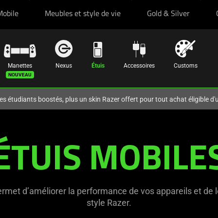
Mobile
Meubles et style de vie
Gold & Silver
Manettes
Nexus
Étuis
Accessoires
Customs
es étudiants boostés, plus un skin Razer offert pour tout achat éligible d
ÉTUIS MOBILE
ermet d’améliorer la performance de vos appareils et de l
style Razer.