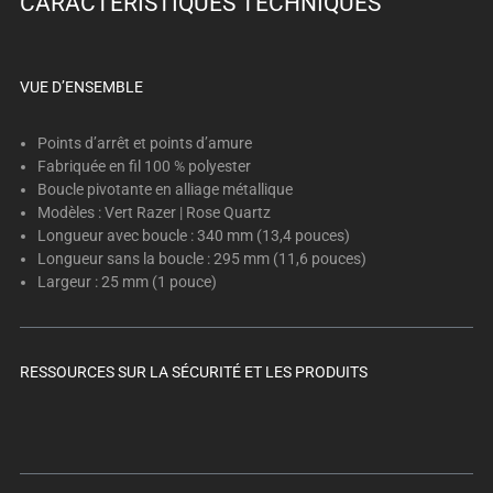
CARACTÉRISTIQUES TECHNIQUES
below.
Select
any
of
VUE D’ENSEMBLE
the
image
Points d’arrêt et points d’amure
buttons
Fabriquée en fil 100 % polyester
Boucle pivotante en alliage métallique
to
Modèles : Vert Razer | Rose Quartz
change
Longueur avec boucle : 340 mm (13,4 pouces)
the
Longueur sans la boucle : 295 mm (11,6 pouces)
main
Largeur : 25 mm (1 pouce)
image
above.
RESSOURCES SUR LA SÉCURITÉ ET LES PRODUITS