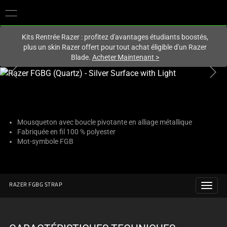
Vous êtes actuellement sur le site
Canada
.
Kits Rentrée Razer : profitez d'avantages étudiants boostés,
plus un skin Razer offert pour tout achat éligible d'un Razer
Blade.
Acheter Maintenant
>
This
is
a
carousel
with
Mousqueton avec boucle pivotante en alliage métallique
Fabriquée en fil 100 % polyester
one
Mot-symbole FGB
large
image
and
a
RAZER FGBG STRAP
track
of
thumbnails