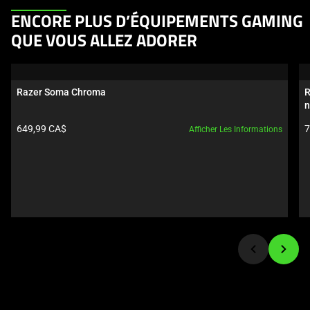
This
ENCORE PLUS D’ÉQUIPEMENTS GAMING
is
QUE VOUS ALLEZ ADORER
a
carousel.
Use
Razer Soma Chroma
R
Next
n
and
Prix du produit:
P
649,99 CA$
7
Afficher Les Informations
Previous
buttons
to
navigate,
or
jump
to
a
slide
using
the