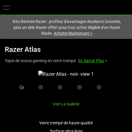
Vous êtes actuellement sur le site
Canada
.
Kits Rentrée Razer : profitez d'avantages étudiants boostés,
plus un skin Razer offert pour tout achat éligible d'un Razer
Blade.
Acheter Maintenant
>
Razer Atlas
Tapis de souris gaming en verre trempé
En Savoir Plus
>
This
is
a
carousel
with
Voir La Galerie
one
large
image
Verre trempé de haute qualité
and
Surface ultra-lisse