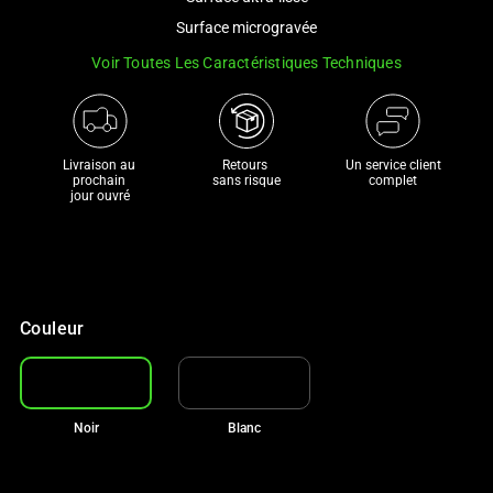
a
Surface microgravée
track
Voir Toutes Les Caractéristiques Techniques
of
thumbnails
below.
Select
Livraison au 
Retours 

Un service client
any
prochain 

sans risque
complet
jour ouvré
of
the
image
buttons
to
Couleur
change
the
main
image
Noir
Blanc
above.