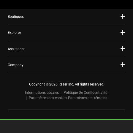
slide
dots.
Boutiques
Explorez
Assistance
Company
Copyright © 2026 Razer Inc. All rights reserved.
Informations Légales
Politique De Confidentialité
Paramètres des cookies
Paramètres des témoins
Canada
|
Changer de pays >
FOR GAMERS. BY GAMERS.™