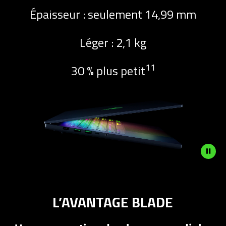
Épaisseur : seulement 14,99 mm
Léger : 2,1 kg
1
1
30 % plus petit
Description
not
L’AVANTAGE BLADE
needed:
The
visuals