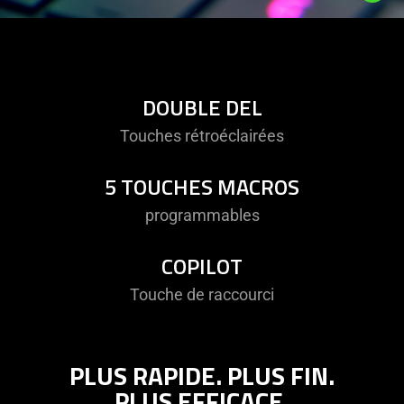
Description
not
needed:
The
DOUBLE DEL
visuals
Touches rétroéclairées
in
this
5 TOUCHES MACROS
video
animation
programmables
only
support
COPILOT
what
is
Touche de raccourci
spoken;
the
visuals
PLUS RAPIDE. PLUS FIN.
do
PLUS EFFICACE.
not