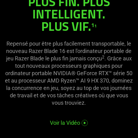
PLUS FIN. PLUS
this
INTELLIGENT.
jeu
video
animation
PLUS VIF.
Razer
1
only
1
support
Blade
what
Repensé pour être plus facilement transportable, le
is
nouveau Razer Blade 16 est l'ordinateur portable de
le
spoken;
2
jeu Razer Blade le plus fin jamais conçu
. Grâce aux
the
tout nouveaux processeurs graphiques pour
plus
visuals
ordinateur portable NVIDIA® GeForce RTX™ série 50
do
et au processeur AMD Ryzen™ AI 9 HX 370, dominez
fin
not
la concurrence en jeu, soyez au top de vos journées
provide
de travail et de vos tâches créatives où que vous
additional
vous trouviez.
information.
Voir la Vidéo