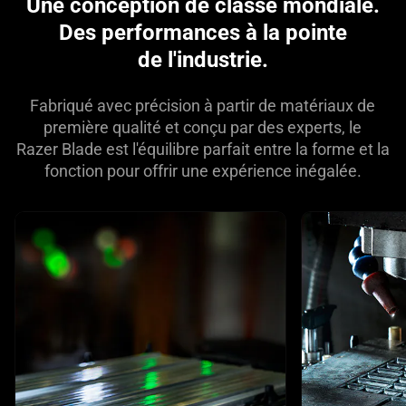
Une conception de classe mondiale.
in
Des performances à la pointe
this
de l'industrie.
video
animation
Fabriqué avec précision à partir de matériaux de
only
première qualité et conçu par des experts, le
support
Razer Blade est l'équilibre parfait entre la forme et la
what
fonction pour offrir une expérience inégalée.
is
spoken;
the
This is a carousel with highlighted items. Use the Previous and N
visuals
do
not
provide
additional
information.