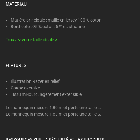
below.
MATÉRIAU
Select
any
Matière principale : maille en jersey 100 % coton
of
Bord-côte : 95 % coton, 5 % élasthanne
the
image
Trouvez votre taille idéale >
buttons
to
change
FEATURES
the
main
Illustration Razer en relief
image
Coupe oversize
above.
Tissu mi-lourd, légèrement extensible
Le mannequin mesure 1,80 m et porte une taille L.
Le mannequin mesure 1,63 m et porte une taille S.
RESSOURCES SUR LA SÉCURITÉ ET LES PRODUITS