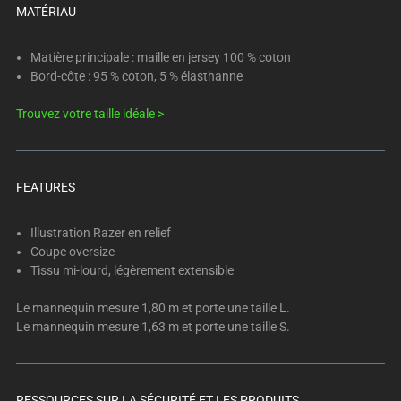
below.
MATÉRIAU
Select
any
Matière principale : maille en jersey 100 % coton
of
Bord-côte : 95 % coton, 5 % élasthanne
the
image
Trouvez votre taille idéale >
buttons
to
change
FEATURES
the
main
Illustration Razer en relief
image
Coupe oversize
above.
Tissu mi-lourd, légèrement extensible
Le mannequin mesure 1,80 m et porte une taille L.
Le mannequin mesure 1,63 m et porte une taille S.
RESSOURCES SUR LA SÉCURITÉ ET LES PRODUITS