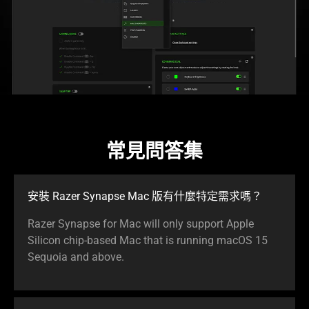
常見問答集
安裝 Razer Synapse Mac 版有什麼特定需
求嗎
？
Razer Synapse for Mac will only support Apple
Silicon chip-based Mac that is running macOS 15
Sequoia and above.