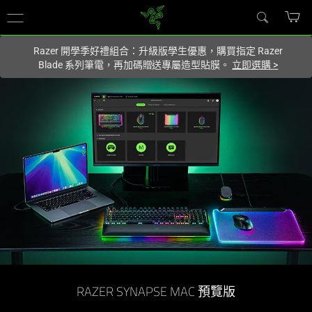
你目前位於
Taiwan (台灣)
的網站.
Razer 開學季好禮組合：升級版學生優惠，購買指定 Razer
Blade 系列筆電，再加碼贈送專屬造型貼膜。
立即選購
>
RAZER SYNAPSE MAC 預覽版