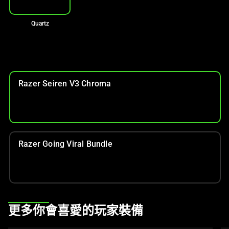
影
像
Quartz
按
鈕
即
可
Razer Seiren V3 Chroma
變
更
上
方
的
Razer Going Viral Bundle
主
影
像。
This
更多你會喜愛的玩家裝備
is