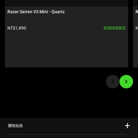
a
carousel.
Razer Seiren V3 Mini - Quartz
R
Use
Next
產品價格:
NT$1,890
N
檢視詳細資訊
and
Previous
buttons
to
navigate,
or
jump
to
a
slide
using
the
slide
購物指南
dots.