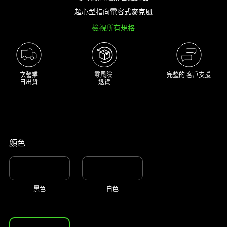
個
超心型指向電容式麥克風
大
檢視所有規格
型
影
像
以
次營業

零風險 

完整的 客戶支援
及
日出貨
退貨
下
方
多
個
縮
顏色
圖。
選
擇
黑色
白色
任
何
一
個