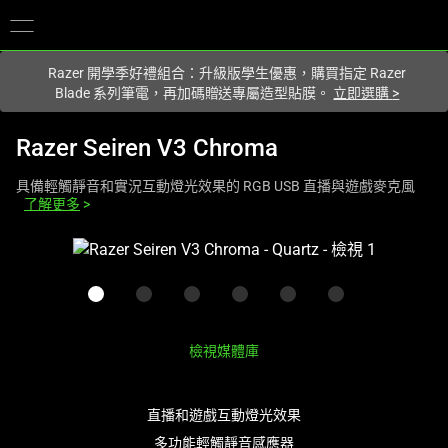
你目前位於
Taiwan (台灣)
的網站.
Razer 開學季好禮組合：升級版學生優惠，購買指定 Razer
Blade 系列筆電，再加碼贈送專屬造型貼膜。
立即選購
>
Razer Seiren V3 Chroma
具備輕觸靜音和實況互動燈光效果的 RGB USB 直播與遊戲麥克風
了解更多
>
這
是
影
像
輪
檢視媒體庫
播，
包
含
直播和遊戲互動燈光效果
一
多功能輕觸靜音感應器