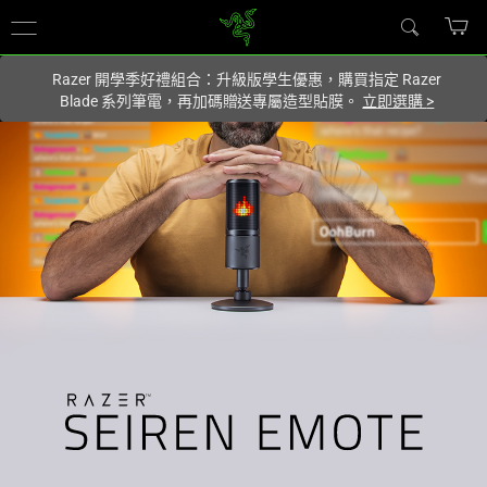
你目前位於
Taiwan (台灣)
的網站.
Razer 開學季好禮組合：升級版學生優惠，購買指定 Razer
Blade 系列筆電，再加碼贈送專屬造型貼膜。
立即選購
>
USB
Microphone
for
Streaming
-
Razer
Seiren