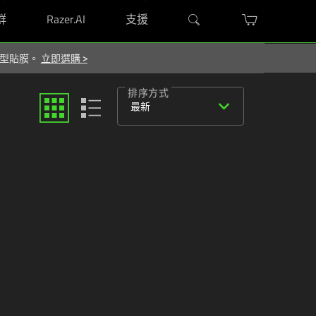
群
Razer.AI
支援
屬造型貼膜。
立即選購
>
排序方式
expand_more
最新