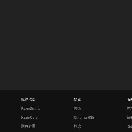
results.
購物指南
探索
服
RazerStores
技術
尋
RazerCafe
Chroma RGB
註
購買計畫
概念
Ra