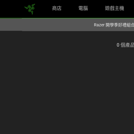
商店
電腦
遊戲主機
你目前位於
Taiwan (台灣)
的網站.
Razer 開學季好禮
0 個產
Selection
of
filter
and
sorting
options
below
will
refresh
the
page
with
new