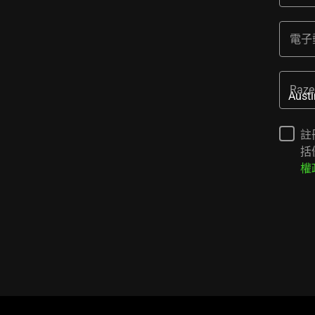
電子
Raze
註
括
權