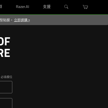
群
Razer.AI
支援
屬造型貼膜。
立即選購
>
OF
RE