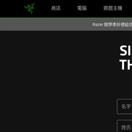
商店
電腦
遊戲主機
你目前位於
Taiwan (台灣)
的網站.
Razer 開學季好禮
S
T
名字
姓氏