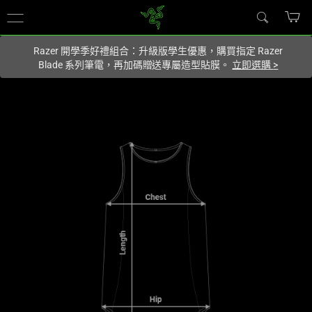
你目前位於
Taiwan (台灣)
的網站.
Razer 開學季好禮組合：升級版學生優惠，購買指定 Razer
Blade 系列筆電，再加碼贈送專屬造型貼膜。
立即選購
>