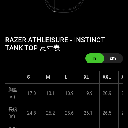
RAZER ATHLEISURE - INSTINCT
TANK TOP 尺寸表
in
cm
S
M
L
XL
XXL
XX
胸圍
17.3
18.1
18.9
19.9
20.9
21
(in)
長度
24.8
25.2
25.6
26.1
26.5
27
(in)