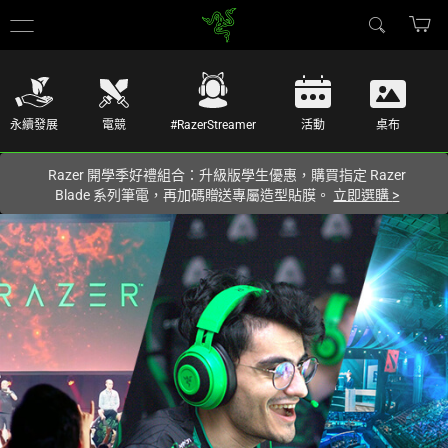
你目前位於
Taiwan (台灣)
的網站.
永續發展
電競
#RazerStreamer
活動
桌布
Razer 開學季好禮組合：升級版學生優惠，購買指定 Razer
Blade 系列筆電，再加碼贈送專屬造型貼膜。
立即選購
>