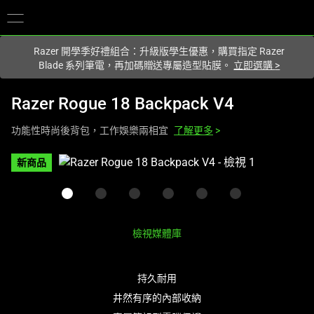
你目前位於
Taiwan (台灣)
的網站.
Razer 開學季好禮組合：升級版學生優惠，購買指定 Razer
Blade 系列筆電，再加碼贈送專屬造型貼膜。
立即選購
>
Razer Rogue 18 Backpack V4
功能性時尚後背包，工作娛樂兩相宜
了解更多
>
這
新商品
是
影
像
輪
檢視媒體庫
播，
包
含
持久耐用
一
井然有序的內部收納
個