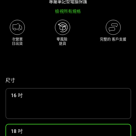
專屬筆記型電腦保護
大
檢視所有規格
型
影
像
以
次營業

零風險 

完整的 客戶支援
及
日出貨
退貨
下
方
多
個
縮
尺寸
圖。
選
16 吋
擇
任
何
一
個
18 吋