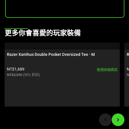
影
像
按
鈕
即
This
更多你會喜愛的玩家裝備
可
is
變
a
更
carousel.
Razer Xanthus Double Pocket Oversized Tee - M
R
上
Use
方
Next
Current price:
C
NT$1,689
N
檢視詳細資訊
的
and
Original price:
O
NT$3,390
(50% 折扣)
N
主
Previous
影
buttons
像。
to
navigate,
or
jump
to
a