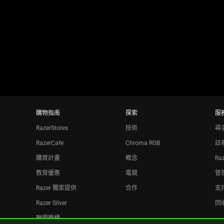
using
the
slide
dots.
購物指南
探索
服
RazerStores
技術
尋
RazerCafe
Chroma RGB
註
購買計畫
概念
Ra
教育優惠
電競
管理
Razer 獨家提供
合作
支
Razer Silver
回
聯盟機構