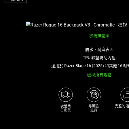
影
像
按
鈕
即
檢視媒體庫
可
變
防水、耐磨表面
更
TPU 軟墊防刮內裡
上
方
適用於 Razer Blade 16 (2025) 和其他 1
的
檢視所有規格
主
影
像。
次營業

零風險 

完整的 
日出貨
退貨