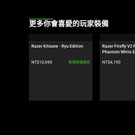
This
更多你會喜愛的玩家裝備
is
a
carousel.
Razer Kitsune - Ryu Edition
Razer Firefly V2 P
Use
Phantom White E
Next
產品價格:
產品價格:
NT$10,690
NT$4,190
檢視詳細資訊
and
Previous
buttons
to
navigate,
or
jump
to
a
slide