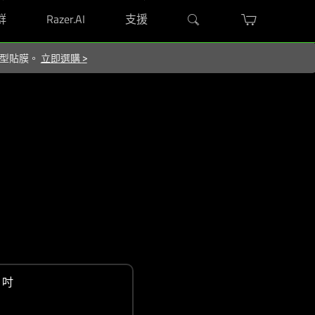
群
Razer.AI
支援
屬造型貼膜。
立即選購
>
 吋