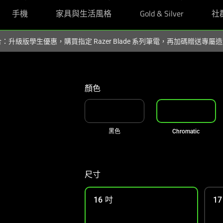
手機
家具與生活風格
Gold & Silver
社
組合：升級版學生優惠，購買指定 Razer Blade 系列筆電，再加碼贈送專
顏色
黑色
Chromatic
尺寸
16 吋
17