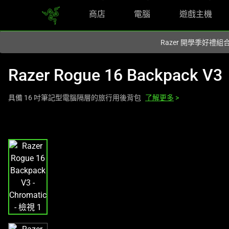
商店
電腦
遊戲主機
你目前位於
Taiwan (台灣)
的網站.
Razer 開學季好禮
Razer Rogue 16 Backpack V3
具備 16 吋筆記型電腦隔層的旅行用後背包
了解更多
>
這
是
影
像
輪
播，
包
含
一