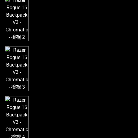
個
大
型
影
像
以
及
下
方
多
個
縮
圖。
選
擇
任
何
一
個