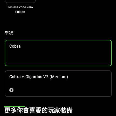
影
像
Zenless Zone Zero
Edition
按
鈕
即
可
型號
變
更
Cobra
上
方
的
主
影
Cobra + Gigantus V2 (Medium)
像。
This
更多你會喜愛的玩家裝備
is