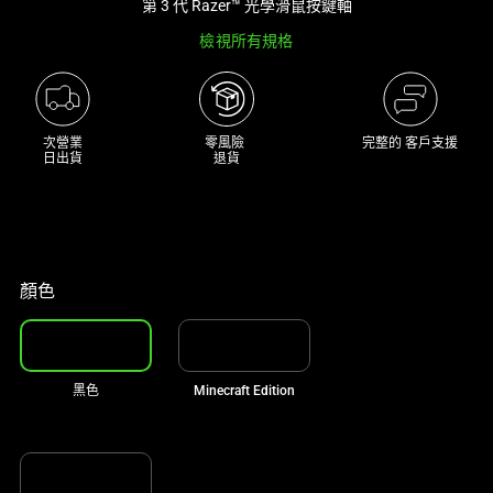
第 3 代 Razer™ 光學滑鼠按鍵軸
大
檢視所有規格
型
影
像
以
次營業

零風險 

完整的 客戶支援
及
日出貨
退貨
下
方
多
個
縮
顏色
圖。
選
擇
黑色
Minecraft Edition
任
何
一
個