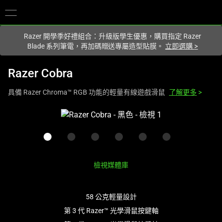
你目前位於
Taiwan (台灣)
的網站.
Razer 開學季好禮組合：升級版學生優惠，購買指定 Razer
Blade 系列筆電，再加碼贈送專屬造型貼膜。
立即選購
>
Razer Cobra
具備 Razer Chroma™ RGB 功能的輕量有線遊戲滑鼠
了解更多
>
這
是
影
像
輪
檢視媒體庫
播，
包
含
58 公克輕量設計
一
第 3 代 Razer™ 光學滑鼠按鍵軸
個