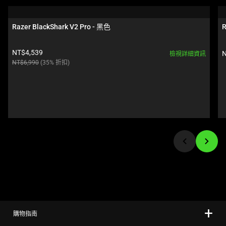
a
carousel.
Razer BlackShark V2 Pro - 黑色
R
Use
Next
Current price:
NT$4,539
N
檢視詳細資訊
and
Original price:
NT$6,990
(35% 折扣)
Previous
buttons
to
navigate,
or
jump
to
a
slide
using
the
slide
購物指南
dots.