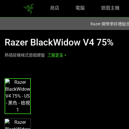
商店
電腦
遊戲主機
你目前位於
Taiwan (台灣)
的網站.
Razer 開學季好禮
Razer BlackWidow V4 75%
熱插拔機械式遊戲鍵盤
了解更多
>
這
是
影
像
輪
播，
包
含
一