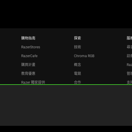
購物指南
探索
服
RazerStores
技術
尋
RazerCafe
Chroma RGB
註
購買計畫
概念
Ra
教育優惠
電競
管理
Razer 獨家提供
合作
支
Razer Silver
回
聯盟機構
電子報