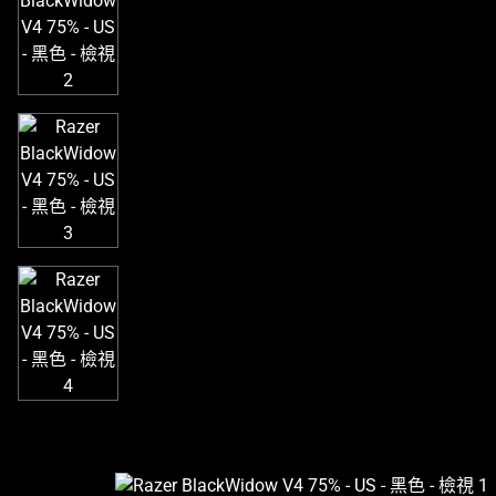
個
大
型
影
像
以
及
下
方
多
個
縮
圖。
選
擇
任
何
一
個