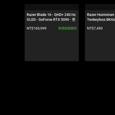
is
a
carousel.
Razer Blade 16 - QHD+ 240 Hz 
Razer Huntsman 
Use
OLED - GeForce RTX 5090 - 黑
Tenkeyless 8KHz
Next
色
產品價格:
產品價格:
NT$160,999
NT$7,490
檢視詳細資訊
and
Previous
buttons
to
navigate,
or
jump
to
a
slide
using
the
slide
dots.