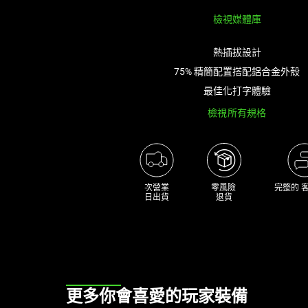
影
檢視媒體庫
像
按
熱插拔設計
鈕
75% 精簡配置搭配鋁合金外殼
即
可
最佳化打字體驗
變
檢視所有規格
更
上
方
的
主
次營業

零風險 

完整的 
日出貨
退貨
影
像。
This
更多你會喜愛的玩家裝備