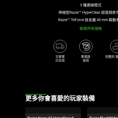
影
3 種連線模式
像
伸縮型Razer™ HyperClear 超寬頻
按
Razer™ TriForce 鈦金屬 40 mm 驅
鈕
即
檢視所有規格
可
變
更
上
次營業

零風險 

完整的 
方
日出貨
退貨
的
主
影
像。
This
更多你會喜愛的玩家裝備
is
a
carousel.
Razer Naga V2 HyperSpeed
Razer BlackWido