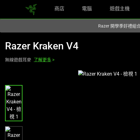
商店
電腦
遊戲主機
你目前位於
Taiwan (台灣)
的網站.
Razer 開學季好禮
Razer Kraken V4
無線遊戲耳麥
了解更多
>
這
是
影
像
輪
播，
包
含
一