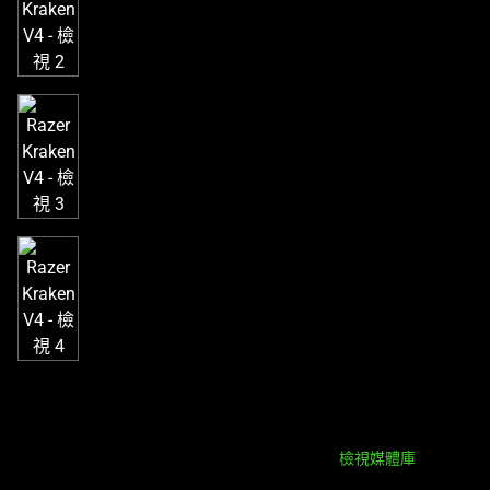
個
大
型
影
像
以
及
下
方
多
個
縮
圖。
選
擇
任
何
一
檢視媒體庫
個