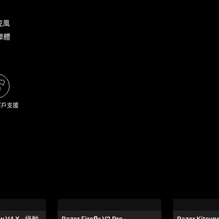
麥克風
動單體
客戶支援
w V4 X - 綠軸 
Razer Firefly V2 Pro - 
Razer Kitsune