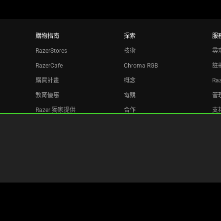
購物指南
探索
服
RazerStores
技術
尋
RazerCafe
Chroma RGB
註
購買計畫
概念
Ra
教育優惠
電競
管理
Razer 獨家提供
合作
支
Razer Silver
回
聯盟機構
電子報
Copyright © 2026 Razer Inc. All rights reserved.
法律條款