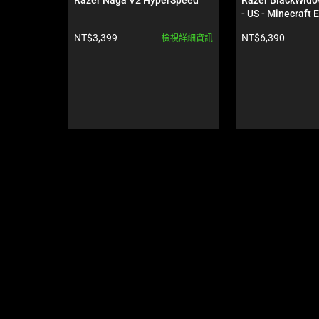
Use
- US - Minecraft 
Next
產品價格:
產品價格:
NT$3,399
NT$6,390
檢視詳細資訊
and
Previous
buttons
to
navigate,
or
jump
to
a
slide
using
the
slide
dots.