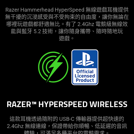
耳
Razer Hammerhead HyperSpeed 無線遊戲耳機提供
無干擾的沉浸感受與不受拘束的自由度，讓你無論在
機
哪裡玩遊戲都舒適無比。有了 2.4Ghz 電競級無線效
能與藍牙 5.2 技術，讓你隨身攜帶、隨時隨地玩
-
遊戲
。
Razer
Hammerhead
HyperSpeed
for
RAZER™ HYPERSPEED WIRELESS
Playstation
這款耳機透過隨附的 USB-C 傳輸器提供超快速的
2.4Ghz 無線連線，保證帶給你順暢、低延遲的音訊
體驗，可滿足多種平台的電競需求。