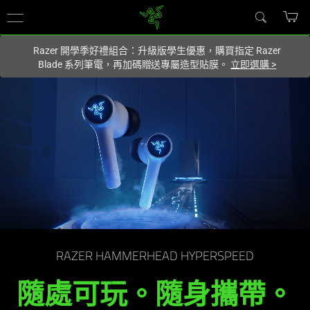
你目前位於
Taiwan (台灣)
的網站.
Razer 開學季好禮組合：升級版學生優惠，購買指定 Razer
Blade 系列筆電，再加碼贈送專屬造型貼膜。
立即選購
>
多
平
台
無
線
遊
RAZER HAMMERHEAD HYPERSPEED
隨處可玩。隨身攜帶。
戲