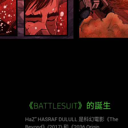
《BATTLESUIT》的誕生
HaZ” HASRAF DULULL 是科幻電影《The
Beyond》(2017) 和《2036 Origin