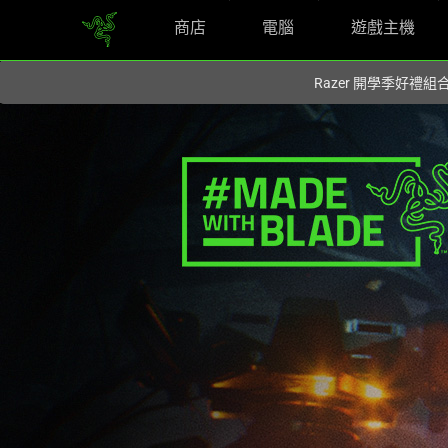
商店
電腦
遊戲主機
你目前位於
Taiwan (台灣)
的網站.
Razer 開學季好禮