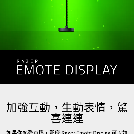
以
及
下
方
多
個
縮
圖。
選
擇
任
何
一
個
影
加強互動，生動表情，驚
像
喜連連
按
鈕
即
如果你熱愛直播，那麼 Razer Emote Display 可以讓