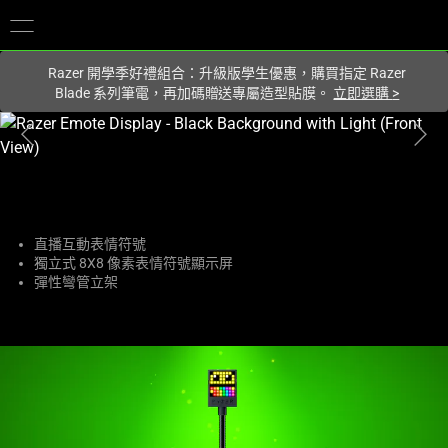
你目前位於
Taiwan (台灣)
的網站.
Razer 開學季好禮組合：升級版學生優惠，購買指定 Razer
Blade 系列筆電，再加碼贈送專屬造型貼膜。
立即選購
>
這
是
影
像
輪
播，
直播互動表情符號
獨立式 8X8 像素表情符號顯示屏
包
彈性彎管立架
含
一
個
大
型
影
像