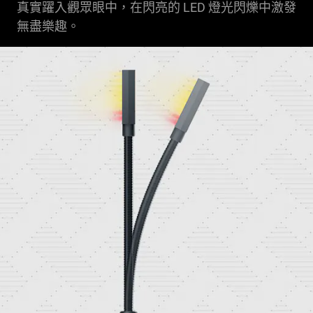
真實躍入觀眾眼中，在閃亮的 LED 燈光閃爍中激發
無盡樂趣。