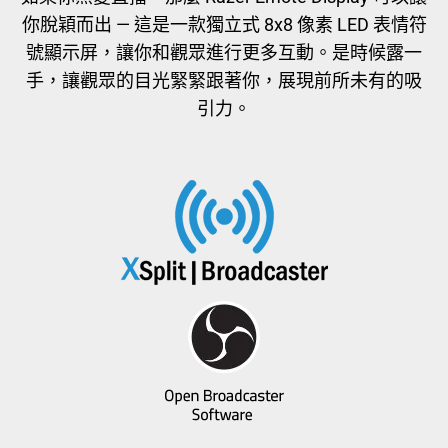
可
你脫穎而出 — 這是一款獨立式 8x8 像素 LED 表情符
變
號顯示屏，讓你和觀眾進行更多互動。是時候露一
更
手，讓觀眾的目光緊緊跟著你，展現前所未有的吸
上
引力。
方
的
主
影
像。