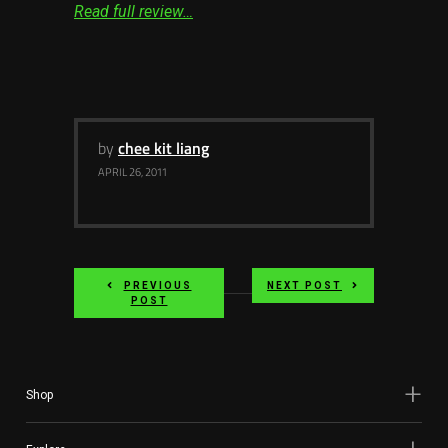
Read full review…
by
chee kit liang
APRIL 26, 2011
PREVIOUS
NEXT POST
POST
Shop