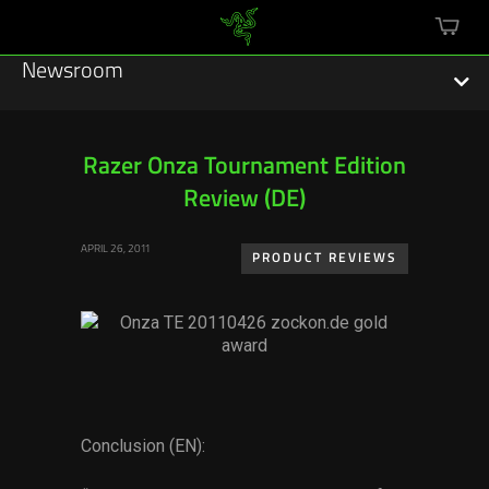
mini
cart
Newsroom
Razer Onza Tournament Edition
Review (DE)
Featured Stories
APRIL 26, 2011
Sustainability
PRODUCT REVIEWS
Esports
Press Releases
Hardware
Conclusion (EN):
Software