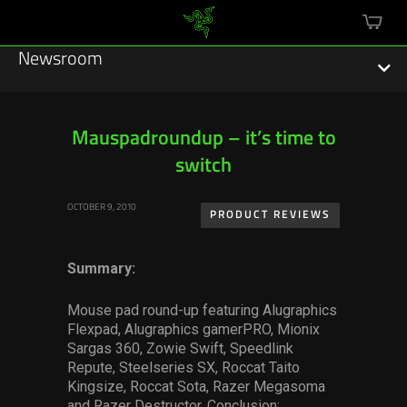
mini
cart
Newsroom
Mauspadroundup – it’s time to
switch
Featured Stories
OCTOBER 9, 2010
Sustainability
PRODUCT REVIEWS
Esports
Summary:
Press Releases
Mouse pad round-up featuring Alugraphics
Flexpad, Alugraphics gamerPRO, Mionix
Hardware
Sargas 360, Zowie Swift, Speedlink
Repute, Steelseries SX, Roccat Taito
Software
Kingsize, Roccat Sota, Razer Megasoma
and Razer Destructor. Conclusion: