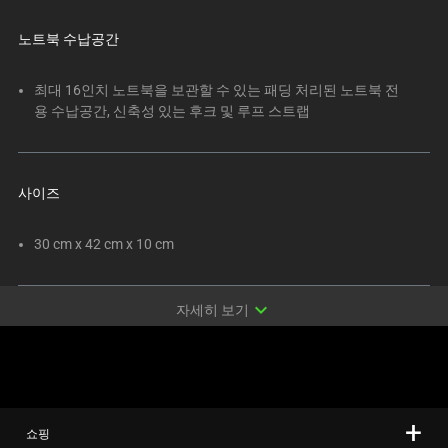
변
경
노트북 수납공간
하
려
최대 16인치 노트북을 보관할 수 있는 패딩 처리된 노트북 전
면
용 수납공간, 신축성 있는 후크 및 루프 스트랩
이
미
지
사이즈
버
튼
30 cm x 42 cm x 10 cm
중
하
나
expand_more
자세히 보기
를
선
택
하
십
쇼핑
시