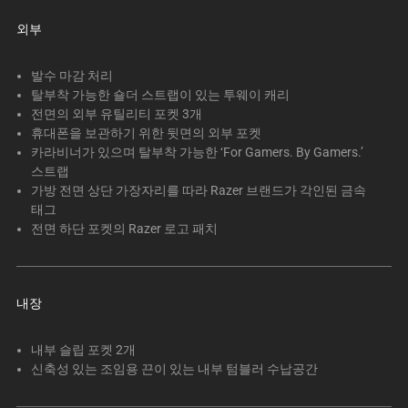
트
랙
외부
이
있
발수 마감 처리
는
탈부착 가능한 숄더 스트랩이 있는 투웨이 캐리
전면의 외부 유틸리티 포켓 3개
캐
휴대폰을 보관하기 위한 뒷면의 외부 포켓
러
카라비너가 있으며 탈부착 가능한 ‘For Gamers. By Gamers.’
셀
스트랩
입
가방 전면 상단 가장자리를 따라 Razer 브랜드가 각인된 금속
니
태그
다.
전면 하단 포켓의 Razer 로고 패치
위
의
메
내장
인
이
내부 슬립 포켓 2개
미
신축성 있는 조임용 끈이 있는 내부 텀블러 수납공간
지
를