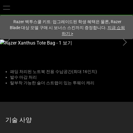
현재
South Korea (대한민국)
사이트에 있습니다.
Razer 백투스쿨 키트: 업그레이드된 학생 혜택은 물론, Razer
Blade 대상 모델 구매 시 보너스 스킨까지 증정합니다.
지금 쇼핑
하기
>
하
나
의
큰
이
패딩 처리된 노트북 전용 수납공간(최대 16인치)
발수 마감 처리
미
탈부착 가능한 숄더 스트랩이 있는 투웨이 캐리
지
와
아
래
썸
기술 사양
네
일