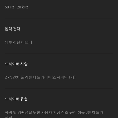
변
50 Hz - 20 kHz
경
하
려
입력 전력
면
이
미
외부 전원 어댑터
지
버
튼
드라이버 사양
중
하
2 x 3인치 풀 레인지 드라이버(스피커당 1개)
나
를
선
택
드라이버 유형
하
십
파워 및 명확성을 위한 사용자 지정 직조 유리 섬유 3인치 드라
시
이버