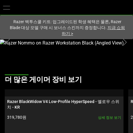
현재
South Korea (대한민국)
사이트에 있습니다.
Razer 백투스쿨 키트: 업그레이드된 학생 혜택은 물론, Razer
Blade 대상 모델 구매 시 보너스 스킨까지 증정합니다.
지금 쇼핑
하기
>
하
나
의
큰
이
This
미
더 많은 게이머 장비 보기
is
지
a
와
carousel.
아
Razer BlackWidow V4 Low-Profile HyperSpeed - 옐로우 스위
R
Use
래
치 - KR
Next
썸
제품 가격:
319,780원
상세 정보 보기
and
네
Previous
일