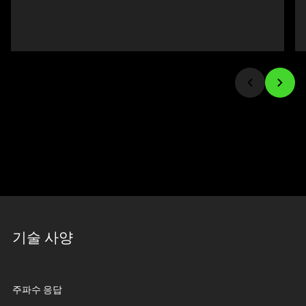
buttons
트
to
랙
navigate,
이
or
있
jump
는
to
캐
a
러
slide
셀
using
입
the
니
slide
다.
dots.
위
의
메
인
기술 사양
이
미
지
주파수 응답
를