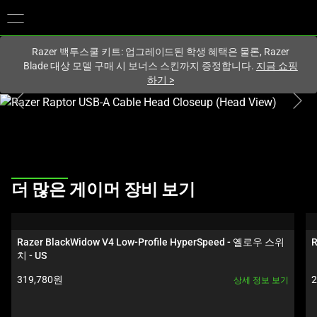
현재
South Korea (대한민국)
사이트에 있습니다.
Razer 백투스쿨 키트: 업그레이드된 학생 혜택은 물론, Razer
Blade 대상 모델 구매 시 보너스 스킨까지 증정합니다.
지금 쇼핑
하기
>
하
나
의
큰
이
This
미
더 많은 게이머 장비 보기
is
지
a
와
carousel.
아
Razer BlackWidow V4 Low-Profile HyperSpeed - 옐로우 스위
R
Use
래
치 - US
Next
썸
제품 가격:
319,780원
상세 정보 보기
and
네
Previous
일