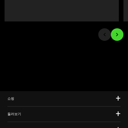
buttons
트
to
랙
navigate,
이
or
있
jump
는
to
캐
a
러
slide
셀
using
입
the
니
slide
다.
dots.
위
의
메
인
쇼핑
이
미
둘러보기
지
를