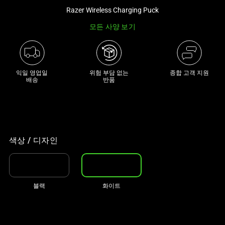
래
Razer Wireless Charging Puck
썸
모든 사양 보기
네
일
트
랙
익일 영업일

위험 부담 없는

종합 고객 지원
배송
반품
이
있
는
캐
러
색상 / 디자인
셀
입
니
다.
블랙
화이트
위
의
메