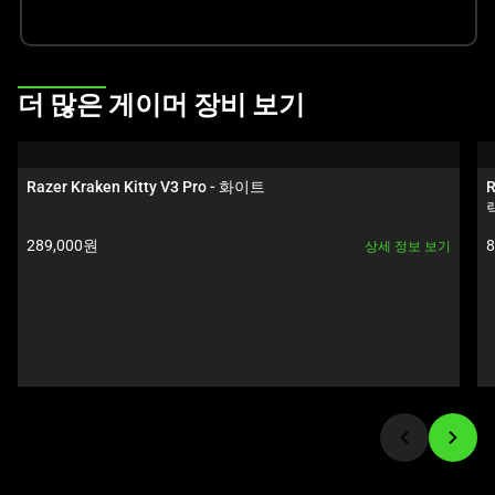
선
택
하
십
This
더 많은 게이머 장비 보기
시
is
오.
a
carousel.
Razer Kraken Kitty V3 Pro - 화이트
R
Use
Next
제품 가격:
289,000원
8
상세 정보 보기
and
Previous
buttons
to
navigate,
or
jump
to
a