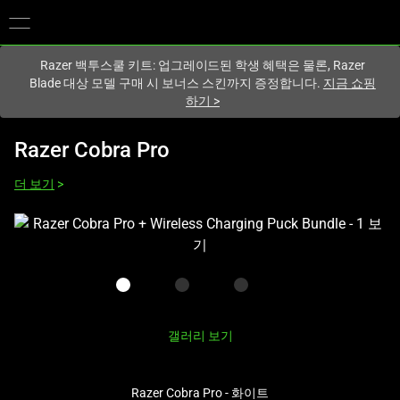
현재
South Korea (대한민국)
사이트에 있습니다.
Razer 백투스쿨 키트: 업그레이드된 학생 혜택은 물론, Razer
Blade 대상 모델 구매 시 보너스 스킨까지 증정합니다.
지금 쇼핑
하기
>
Razer Cobra Pro
더 보기
>
하
나
의
큰
이
미
갤러리 보기
지
와
Razer Cobra Pro - 화이트
아