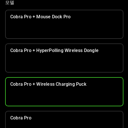
인
모델
이
미
Cobra Pro + Mouse Dock Pro
지
를
변
경
하
Cobra Pro + HyperPolling Wireless Dongle
려
면
이
미
지
Cobra Pro + Wireless Charging Puck
버
튼
중
하
나
Cobra Pro
를