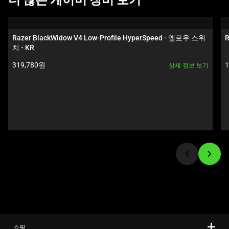
더 많은 게이머 장비 보기
is
인
a
이
carousel.
미
Razer BlackWidow V4 Low-Profile HyperSpeed - 옐로우 스위
R
Use
지
치 - KR
Next
를
제품 가격:
319,780원
상세 정보 보기
and
변
Previous
경
buttons
하
to
려
navigate,
면
or
이
jump
미
to
지
a
버
slide
튼
using
중
the
하
slide
나
쇼핑