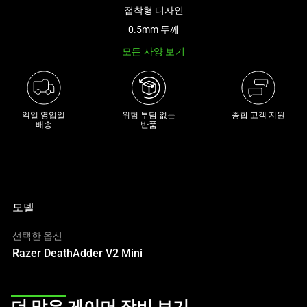
아
접착형 디자인
래
0.5mm 두께
썸
모든 사양 보기
네
일
트
랙
익일 영업일

위험 부담 없는

종합 고객 지원
이
배송
반품
있
는
캐
러
셀
모델
입
선택한 옵션
니
Razer DeathAdder V2 Mini
다.
위
의
This
메