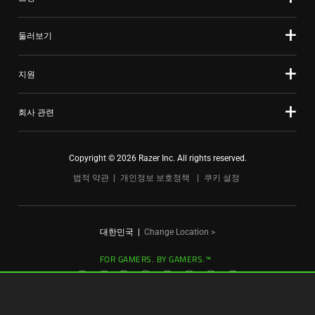
dots.
를
선
택
둘러보기
하
십
지원
시
오.
회사 관련
Copyright © 2026 Razer Inc. All rights reserved.
법적 약관
개인정보 보호정책
쿠키 설정
대한민국
|
Change Location >
FOR GAMERS. BY GAMERS.™