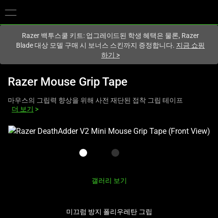
현재
South Korea (대한민국)
사이트에 있습니다.
Razer 백투스쿨 키트: 업그레이드된 학생 혜택은 물론, Razer
Blade 대상 모델 구매 시 보너스 스킨까지 증정합니다.
지금 쇼핑
하기
>
Razer Mouse Grip Tape
마우스의 그립력 향상을 위해 사전 재단된 접착 그립 테이프
더 보기
>
하
나
의
큰
이
갤러리 보기
미
지
와
미끄럼 방지 폴리우레탄 그립