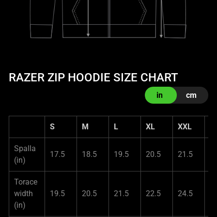
RAZER ZIP HOODIE SIZE CHART
in
cm
S
M
L
XL
XXL
X
Spalla
17.5
18.5
19.5
20.5
21.5
2
(in)
Torace
width
19.5
20.5
21.5
22.5
24.5
2
(in)