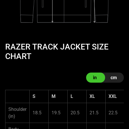
RAZER TRACK JACKET SIZE
CHART
in
cm
S
M
L
XL
XXL
Shoulder
18.5
19.5
20.5
21.5
22.5
(in)