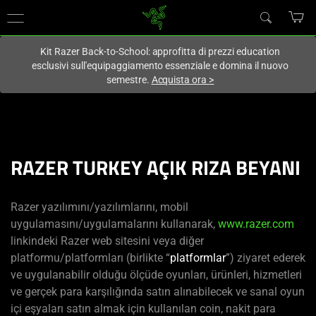
Al momento sei sul sito in:
Italy (Italia)
.
Kit Razer Back-to-School: approfitta di prezzi education
esclusivi sull'equipaggiamento essenziale e domina il nuovo
semestre.
Acquista ora
>
RAZER TURKEY AÇIK RIZA BEYANI
Razer yazılımını/yazılımlarını, mobil
uygulamasını/uygulamalarını kullanarak,
www.razer.com
linkindeki Razer web sitesini veya diğer
platformu/platformları (birlikte “
platformlar
”) ziyaret ederek
ve uygulanabilir olduğu ölçüde oyunları, ürünleri, hizmetleri
ve gerçek para karşılığında satın alınabilecek ve sanal oyun
içi eşyaları satın almak için kullanılan coin, nakit para