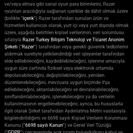
ve/veya elmas gibi sanal oyun para birimlerini, Razer
oyunları aracılığıyla sağlanan içerikler de dâhil olmak üzere
(birlikte “
içerik
”) Razer tarafından sunulan ürün ve
hizmetleri kullanıcısı olarak, yurt içi veya yurt dışında olmak
üzere, aşağıda belirtilen kişisel verilerimin, veri sorumlusu
sıfatıyla
Razer Turkey Bilişim Teknoloji ve Ticaret Anonim
Şirketi
(“
Razer
”) tarafından veya gerekli güvenlik tedbirlerini
aldırmak suretiyle yetkilendirdiği veri işleyenler tarafından
elde edilebileceğini, kaydedilebileceğini, işlenme amacıyla
uygun süre zarfında fiziksel veya elektronik ortamda
depolanabileceğini, değiştirilebileceğini, yeniden
düzenlenebileceğini, mevzuata uygun biçimde ifşa
edilebileceğini, aktarılabileceğini ve devralınabileceğini,
sınıflandırılabileceğini, işlenebileceğini ya da verilerin
kullanılmasının engellenebileceğini; ayrıca, bu hususlarla
ilgili olarak Şirket tarafından Aydınlatma Metni vasıtasıyla
bilgilendirildiğimi ve 6698 sayılı Kişisel Verilerin Korunması
Kanunu (“
6698 sayılı Kanun
”) ve Genel Veri Tüzüğü
(“
GDPR
”) çerçevesinde açık rızam bulunduğunu kabul ve