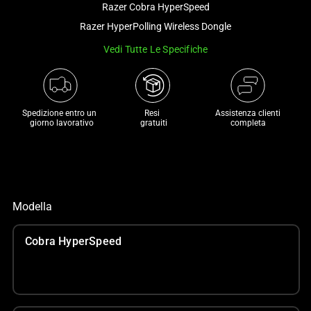
Razer Cobra HyperSpeed
and
a
Razer HyperPolling Wireless Dongle
track
Vedi Tutte Le Specifiche
of
thumbnails
below.
Select
Spedizione entro un 

Resi 

Assistenza clienti
 giorno lavorativo
 gratuiti
completa
any
of
the
image
buttons
Modella
to
change
Cobra HyperSpeed
the
main
image
above.