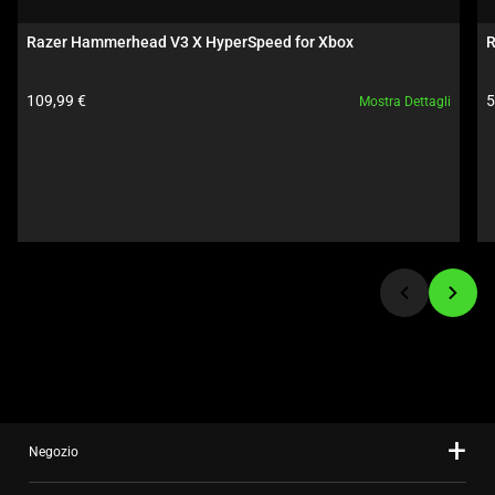
carousel.
Use
Razer Hammerhead V3 X HyperSpeed for Xbox
R
Next
and
Prezzo prodotto:
P
109,99 €
5
Mostra Dettagli
Previous
buttons
to
navigate,
or
jump
to
a
slide
using
the
slide
dots.
Negozio