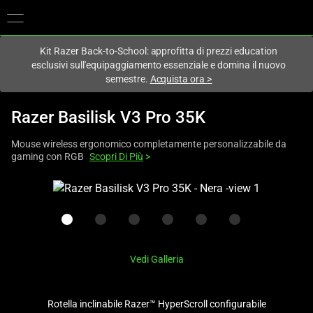
Al momento sei sul sito in:
Italy (Italia)
.
Kit Razer Back-to-School: approfitta di prezzi education
esclusivi sull'equipaggiamento essenziale e domina il nuovo
semestre.
Acquista ora
>
Razer Basilisk V3 Pro 35K
Mouse wireless ergonomico completamente personalizzabile da
gaming con RGB
Scopri Di Più
>
This
is
a
carousel
with
Vedi Galleria
one
large
image
Rotella inclinabile Razer™ HyperScroll configurabile