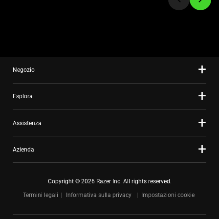
slide
using
the
slide
dots.
Negozio
Esplora
Assistenza
Azienda
Copyright © 2026 Razer Inc. All rights reserved.
Termini legali
Informativa sulla privacy
Impostazioni cookie