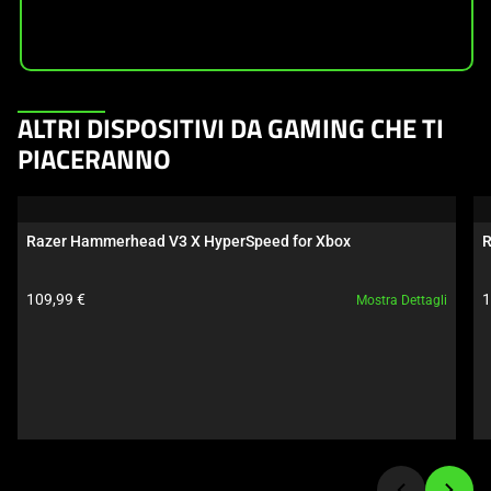
This
ALTRI DISPOSITIVI DA GAMING CHE TI
is
PIACERANNO
a
carousel.
Use
Razer Hammerhead V3 X HyperSpeed for Xbox
R
Next
and
Prezzo prodotto:
P
109,99 €
1
Mostra Dettagli
Previous
buttons
to
navigate,
or
jump
to
a