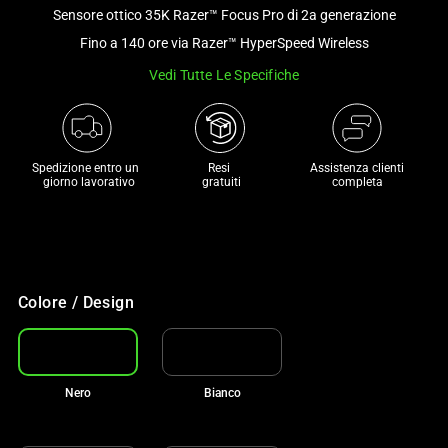
and
Sensore ottico 35K Razer™ Focus Pro di 2a generazione
a
Fino a 140 ore via Razer™ HyperSpeed Wireless
track
Vedi Tutte Le Specifiche
of
thumbnails
below.
Select
Spedizione entro un 

Resi 

Assistenza clienti
any
 giorno lavorativo
 gratuiti
completa
of
the
image
buttons
to
Colore / Design
change
the
main
Nero
Bianco
image
above.