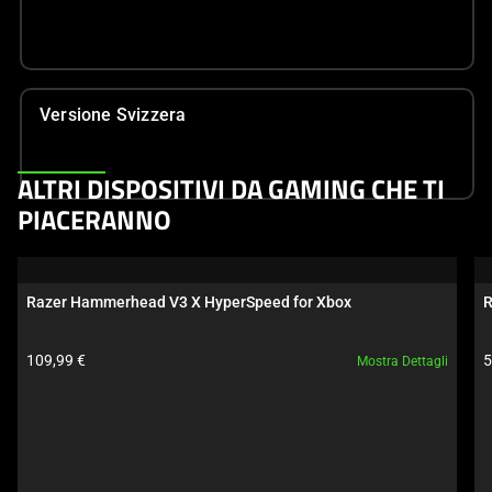
Versione Svizzera
This
ALTRI DISPOSITIVI DA GAMING CHE TI
is
PIACERANNO
a
carousel.
Use
Razer Hammerhead V3 X HyperSpeed for Xbox
R
Next
and
Prezzo prodotto:
P
109,99 €
5
Mostra Dettagli
Previous
buttons
to
navigate,
or