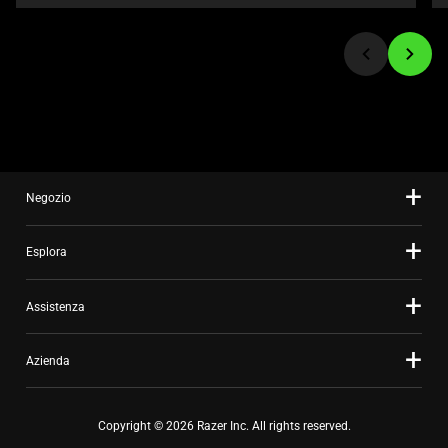
jump
to
a
slide
using
the
slide
dots.
Negozio
Esplora
Assistenza
Azienda
Copyright © 2026 Razer Inc. All rights reserved.