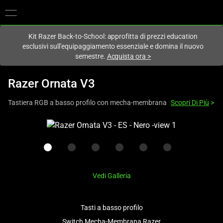
Al momento sei sul sito in:
Italy (Italia)
.
Kit Razer Back-to-School: approfitta di prezzi education
esclusivi sull'equipaggiamento essenziale e domina il nuovo
semestre.
Acquista ora
>
Razer Ornata V3
Tastiera RGB a basso profilo con mecha-membrana
Scopri Di Più
>
This
is
a
carousel
with
Vedi Galleria
one
large
image
Tasti a basso profilo
and
Switch Mecha-Membrana Razer