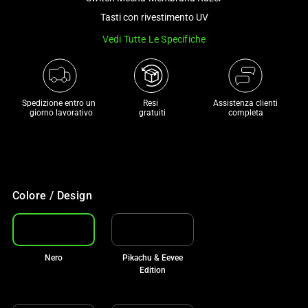
a
Tasti con rivestimento UV
track
Vedi Tutte Le Specifiche
of
thumbnails
below.
Select
Spedizione entro un 

Resi 

Assistenza clienti
any
 giorno lavorativo
 gratuiti
completa
of
the
image
buttons
to
Colore / Design
change
the
main
Nero
Pikachu & Eevee
image
Edition
above.