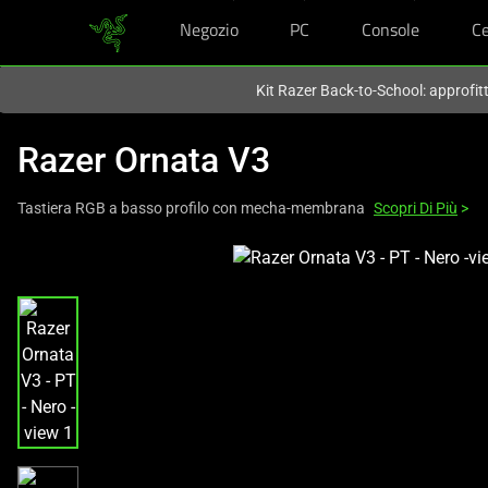
Negozio
PC
Console
Ce
Al momento sei sul sito in:
Italy (Italia)
.
Kit Razer Back-to-School: approfit
Razer Ornata V3
Tastiera RGB a basso profilo con mecha-membrana
Scopri Di Più
>
This
is
a
carousel
with
one
large
image
and