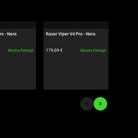
ro - Nera
Razer Viper V4 Pro - Nera
Razer Gig
Edition
to:
Prezzo prodotto:
Prezzo pro
179,99 €
79,99 €
Mostra Dettagli
Mostra Dettagli