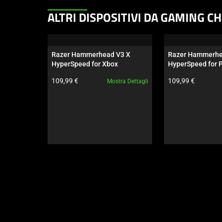
This
ALTRI DISPOSITIVI DA GAMING C
is
a
carousel.
Razer Hammerhead V3 X 
Razer Hammerhe
Use
HyperSpeed for Xbox
HyperSpeed for P
Next
Prezzo prodotto:
Prezzo prodotto:
109,99 €
109,99 €
Mostra Dettagli
and
Previous
buttons
to
navigate,
or
jump
to
a
slide
using
the