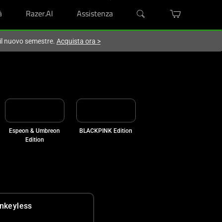
à
Razer.AI
Assistenza
 il nuovo semestre.
Acquista ora
>
Espeon & Umbreon
BLACKPINK Edition
Edition
nkeyless