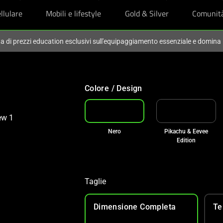
llulare
Mobili e lifestyle
Gold & Silver
Comunit
ta di prezzi education esclusivi sull'equipaggiamento essenziale e domina
Colore / Design
Nero
Pikachu & Eevee
Edition
Taglie
Dimensione Completa
Te