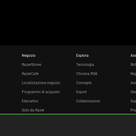
slide
dots.
Negozio
Esplora
Ass
RazerStores
Tecnologia
Ric
RazerCafe
Chroma RGB
Reg
Localizzazione negozio
Concepts
Ass
Programmi di acquisto
Esport
Ges
Educativo
Collaborazioni
Sup
Solo da Razer
Pro
Razer Silver
Affiliazione