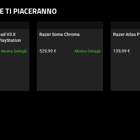
HE TI PIACERANNO
ad V3 X 
Razer Soma Chroma
Razer Atlas P
layStation
Prezzo prodotto:
Prezzo prodot
529,99 €
139,99 €
Mostra Dettagli
Mostra Dettagli