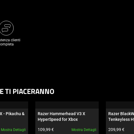
stenza clienti
completa
HE TI PIACERANNO
X - Pikachu & 
Razer Hammerhead V3 X 
Razer BlackW
HyperSpeed for Xbox
Tenkeyless H
Switch arancio
Prezzo prodotto:
Prezzo prodot
109,99 €
209,99 €
Mostra Dettagli
Mostra Dettagli
Wuthering Wa