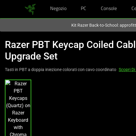
Negozio
PC
Console
Ce
Al momento sei sul sito in:
Italy (Italia)
.
Kit Razer Back-to-School: approfit
Razer PBT Keycap Coiled Cab
Upgrade Set
Tasti in PBT a doppia iniezione colorati con cavo coordinato
Scopri Di
This
is
a
carousel
with
one
large
image