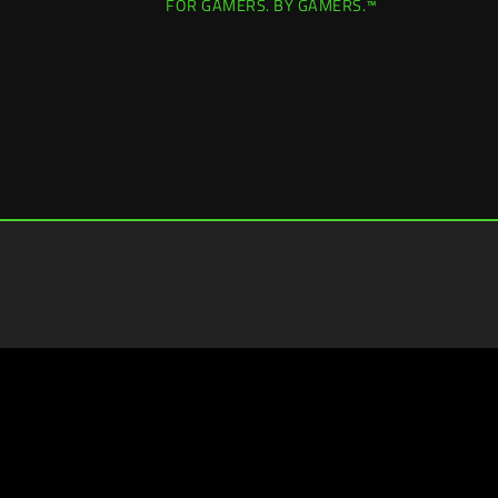
FOR GAMERS. BY GAMERS.™
Italy (Italia)
|
Cambia località >