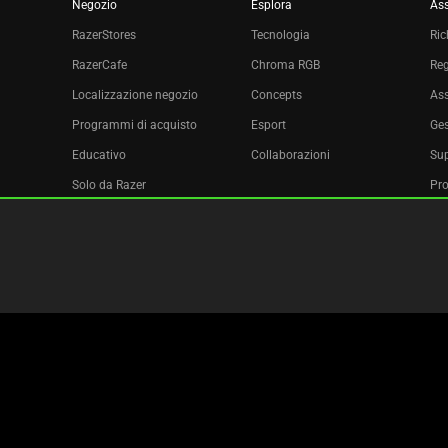
Negozio
Esplora
Ass
RazerStores
Tecnologia
Ric
RazerCafe
Chroma RGB
Reg
Localizzazione negozio
Concepts
Ass
Programmi di acquisto
Esport
Ges
Educativo
Collaborazioni
Sup
Solo da Razer
Pro
Razer Silver
Affiliazione
Newsletter
Copyright © 2026 Razer Inc. All rights reserved.
Termini legali