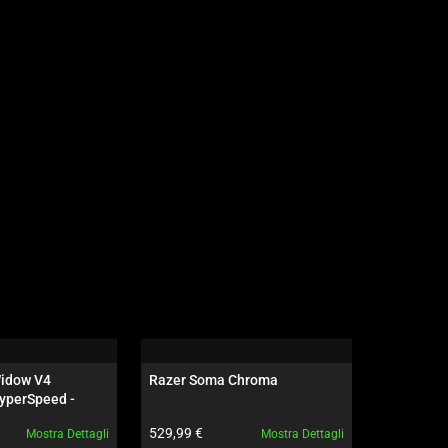
idow V4 
Razer Soma Chroma
Razer Sei
yperSpeed - 
ne - US - 
to:
Prezzo prodotto:
Prezzo pro
529,99 €
289,99 €
Mostra Dettagli
Mostra Dettagli
ves Edition