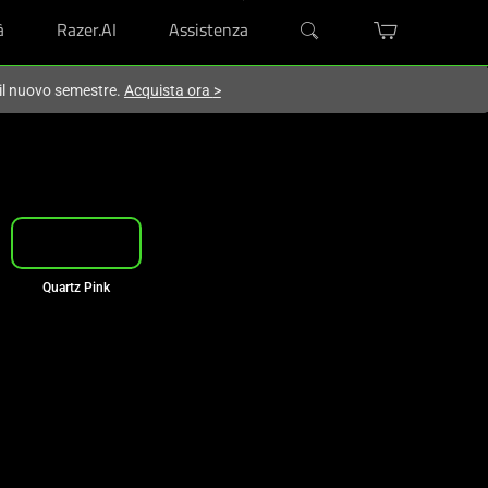
à
Razer.AI
Assistenza
 il nuovo semestre.
Acquista ora
>
Quartz Pink