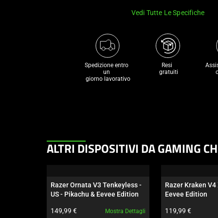
Vedi Tutte Le Specifiche
Spedizione entro 
Resi 

Assi
un 

 gratuiti
 giorno lavorativo
This
ALTRI DISPOSITIVI DA GAMING C
is
a
carousel.
Razer Ornata V3 Tenkeyless - 
Razer Kraken V4 
Use
US - Pikachu & Eevee Edition
Eevee Edition
Next
Prezzo prodotto:
Prezzo prodotto:
149,99 €
119,99 €
Mostra Dettagli
and