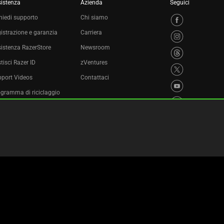
istenza
Azienda
Seguici
hiedi supporto
Chi siamo
istrazione e garanzia
Carriera
istenza RazerStore
Newsroom
tisci Razer ID
zVentures
port Videos
Contattaci
gramma di riciclaggio
Informativa sulla privacy
Impostazioni cookie