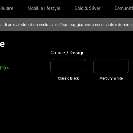
llulare
Mobili e lifestyle
Gold & Silver
Comunit
ta di prezzi education esclusivi sull'equipaggiamento essenziale e domina
le
Colore / Design
 Più
>
Classic Black
Mercury White