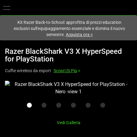
Al momento sei sul sito in:
Italy (Italia)
.
Kit Razer Back-to-School: approfitta di prezzi education
esclusivi sull'equipaggiamento essenziale e domina il nuovo
semestre.
Acquista ora
>
Razer BlackShark V3 X HyperSpeed
for PlayStation
Cuffie wireless da esport
Scopri Di Più
>
This
is
a
carousel
with
one
Vedi Galleria
large
image