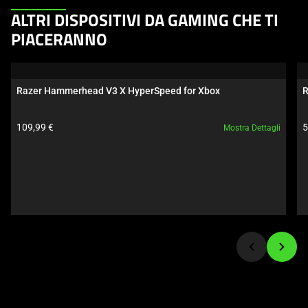
This
ALTRI DISPOSITIVI DA GAMING CHE TI
is
PIACERANNO
a
carousel.
Use
Razer Hammerhead V3 X HyperSpeed for Xbox
R
Next
and
Prezzo prodotto:
P
109,99 €
5
Mostra Dettagli
Previous
buttons
to
navigate,
or
jump
to
a
slide
using
the