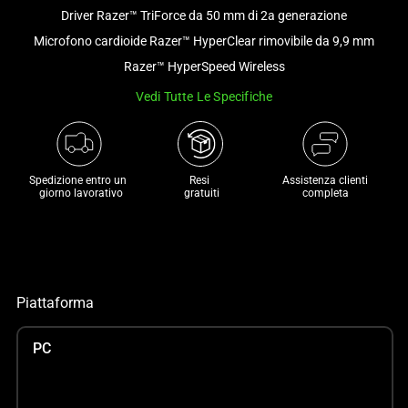
Driver Razer™ TriForce da 50 mm di 2a generazione
and
a
Microfono cardioide Razer™ HyperClear rimovibile da 9,9 mm
track
Razer™ HyperSpeed Wireless
of
Vedi Tutte Le Specifiche
thumbnails
below.
Select
any
Spedizione entro un 

Resi 

Assistenza clienti
of
 giorno lavorativo
 gratuiti
completa
the
image
buttons
to
change
Piattaforma
the
main
PC
image
above.