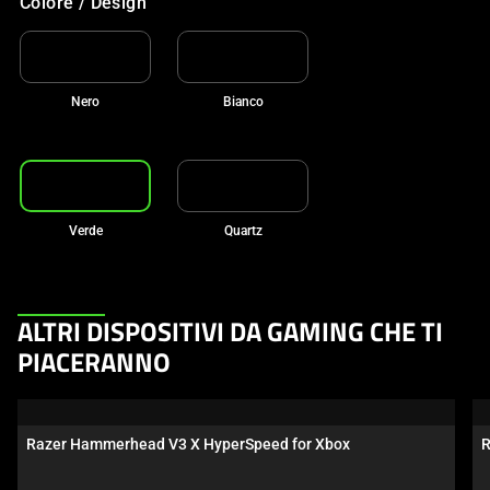
Colore / Design
Nero
Bianco
Verde
Quartz
This
ALTRI DISPOSITIVI DA GAMING CHE TI
is
PIACERANNO
a
carousel.
Use
Razer Hammerhead V3 X HyperSpeed for Xbox
R
Next
and