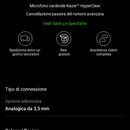
a
Microfono cardioide Razer™ HyperClear
track
Cancellazione passiva del rumore avanzata
of
Vedi Tutte Le Specifiche
thumbnails
below.
Select
any
Spedizione entro un 

Resi 

Assistenza clienti
of
 giorno lavorativo
 gratuiti
completa
the
image
buttons
to
change
Tipo di connessione
the
Opzione selezionata
main
Analogica da 3,5 mm
image
above.