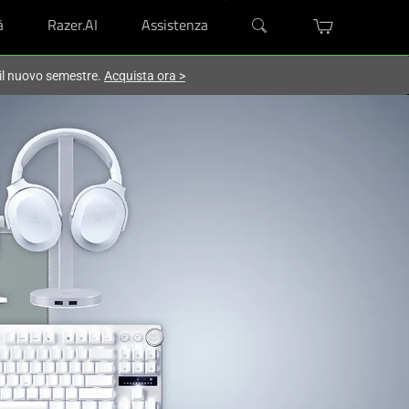
à
Razer.AI
Assistenza
 il nuovo semestre.
Acquista ora
>