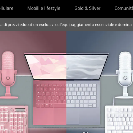
llulare
Mobili e lifestyle
Gold & Silver
Comunit
ta di prezzi education esclusivi sull'equipaggiamento essenziale e domina