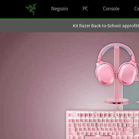
Negozio
PC
Console
Ce
Al momento sei sul sito in:
Italy (Italia)
.
Kit Razer Back-to-School: approfit