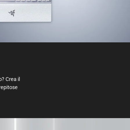
o? Crea il
trepitose