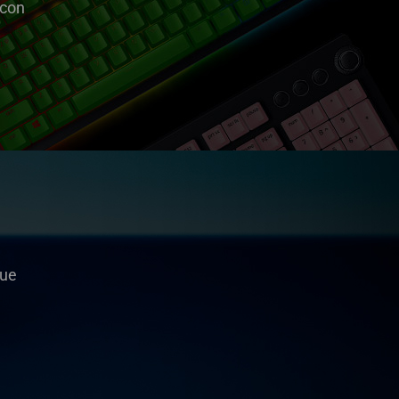
 con
tue