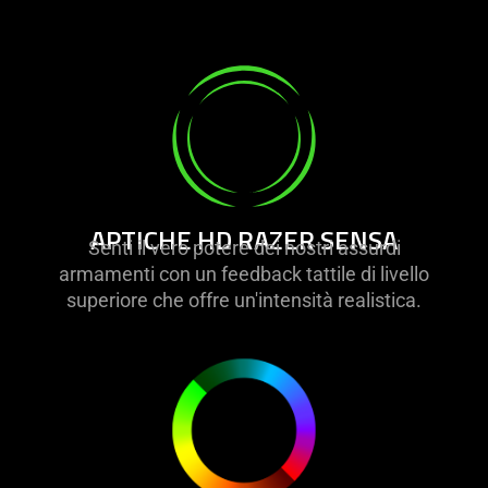
APTICHE HD RAZER SENSA
Senti il vero potere dei nostri assurdi
armamenti con un feedback tattile di livello
superiore che offre un'intensità realistica.