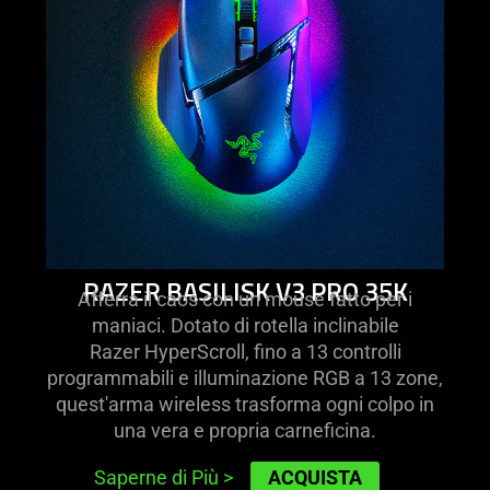
RAZER BASILISK V3 PRO 35K
Afferra il caos con un mouse fatto per i
maniaci. Dotato di rotella inclinabile
Razer HyperScroll, fino a 13 controlli
programmabili e illuminazione RGB a 13 zone,
quest'arma wireless trasforma ogni colpo in
una vera e propria carneficina.
ACQUISTA
Saperne di Più
>