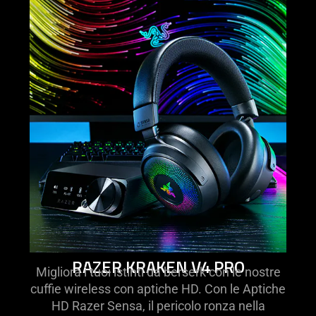
RAZER KRAKEN V4 PRO
Migliora i tuoi istinti da berserk con le nostre
cuffie wireless con aptiche HD. Con le Aptiche
HD Razer Sensa, il pericolo ronza nella