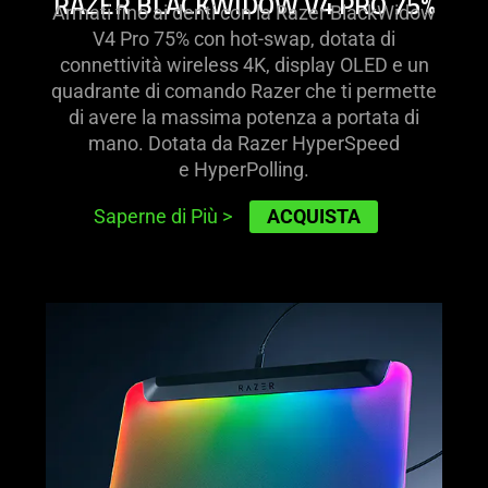
RAZER BLACKWIDOW V4 PRO 75%
Armati fino ai denti con la Razer BlackWidow
V4 Pro 75% con hot-swap, dotata di
connettività wireless 4K, display OLED e un
quadrante di comando Razer che ti permette
di avere la massima potenza a portata di
mano. Dotata da Razer HyperSpeed
e HyperPolling.
ACQUISTA
Saperne di Più
>