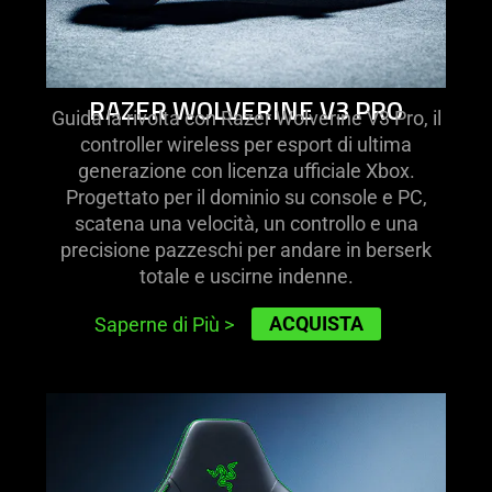
RAZER WOLVERINE V3 PRO
Guida la rivolta con Razer Wolverine V3 Pro, il
controller wireless per esport di ultima
generazione con licenza ufficiale Xbox.
Progettato per il dominio su console e PC,
scatena una velocità, un controllo e una
precisione pazzeschi per andare in berserk
totale e uscirne indenne.
ACQUISTA
Saperne di Più
>