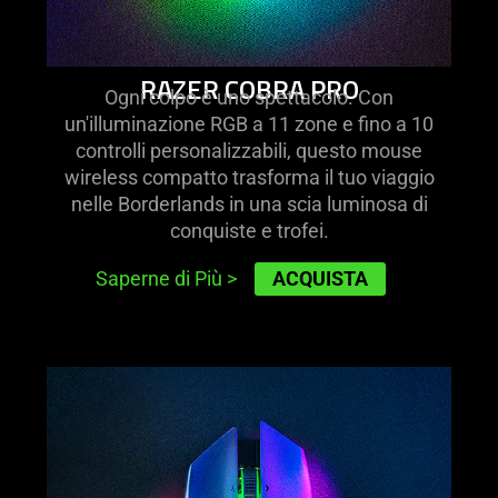
RAZER COBRA PRO
Ogni colpo è uno spettacolo. Con
un'illuminazione RGB a 11 zone e fino a 10
controlli personalizzabili, questo mouse
wireless compatto trasforma il tuo viaggio
nelle Borderlands in una scia luminosa di
conquiste e trofei.
ACQUISTA
Saperne di Più
>