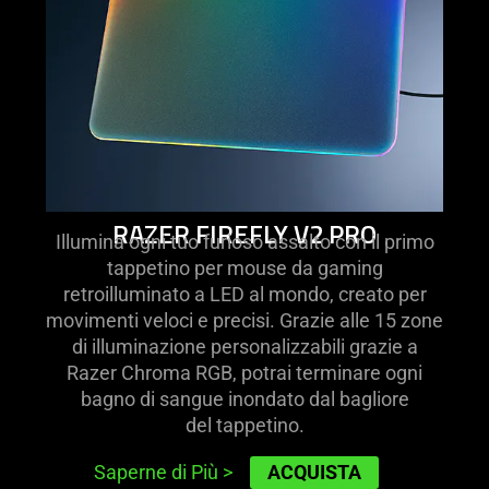
RAZER FIREFLY V2 PRO
Illumina ogni tuo furioso assalto con il primo
tappetino per mouse da gaming
retroilluminato a LED al mondo, creato per
movimenti veloci e precisi. Grazie alle 15 zone
di illuminazione personalizzabili grazie a
Razer Chroma RGB, potrai terminare ogni
bagno di sangue inondato dal bagliore
del tappetino.
ACQUISTA
Saperne di Più
>