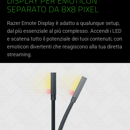
DISPLAY PER EMOTICON
SEPARATO DA 8X8 PIXEL
Razer Emote Display è adatto a qualunque setup,
dal più essenziale al più complesso. Accendi i LED
e scatena tutto il potenziale dei tuoi contenuti, con
emoticon divertenti che reagiscono alla tua diretta
streaming.