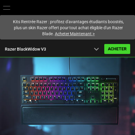
Vous êtes actuellement sur le site
Canada
.
Kits Rentrée Razer : profitez d'avantages étudiants boostés,
plus un skin Razer offert pour tout achat éligible d'un Razer
Blade.
Acheter Maintenant
>
expand_more
ACHETER
Razer BlackWidow V3
À partir de
141,99 CA$
199,99 CA$
(29% de remise)
Vue d’ensemble
FAQ
Activating
Caractéristiques techniques
this
element
will
cause
content