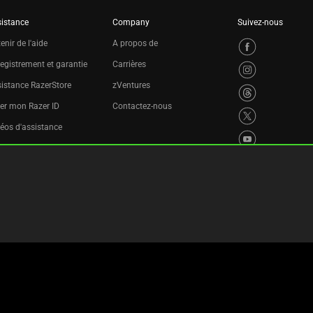
istance
Company
Suivez-nous
enir de l'aide
A propos de
egistrement et garantie
Carrières
istance RazerStore
zVentures
er mon Razer ID
Contactez-nous
éos d'assistance
ogramme de recyclage
laration d'accessibilité
tres des cookies
Paramètres des témoins