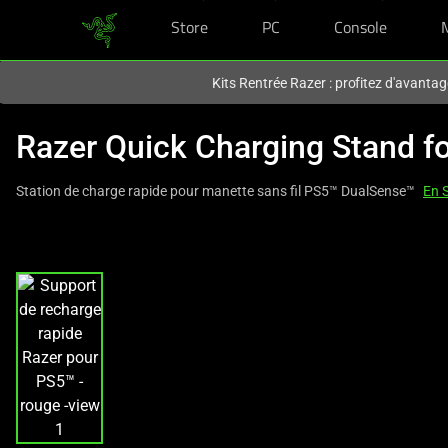
Store
PC
Console
Vous êtes actuellement sur le site
Canada
.
Kits Rentrée Razer : profitez d'avantag
Razer Quick Charging Stand f
Station de charge rapide pour manette sans fil PS5™ DualSense™
En 
This
is
a
carousel
with
one
large
image
and