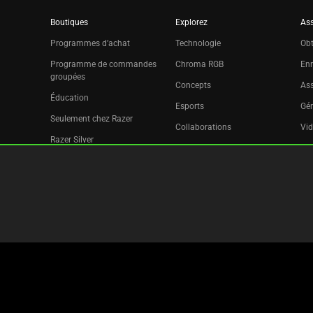
Boutiques
Explorez
Ass
Programmes d’achat
Technologie
Obt
Programme de commandes
Chroma RGB
Enr
groupées
Concepts
Ass
Éducation
Esports
Gér
Seulement chez Razer
Collaborations
Vid
Razer Silver
Pr
Filiale
Déc
Bulletin d’informations
Copyright © 2026 Razer Inc. All rights reserved.
Informations Légales
Politique De Confidentialité
Paramè