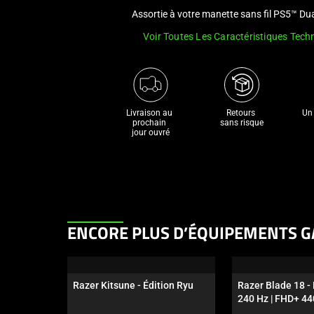
Assortie à votre manette sans fil PS5™ D
Voir Toutes Les Caractéristiques Tech
Livraison au 
Retours 

Un 
prochain 

sans risque
jour ouvré
This
ENCORE PLUS D’ÉQUIPEMENTS G
is
a
carousel.
Razer Kitsune - Édition Ryu
Razer Blade 18 -
Use
240 Hz | FHD+ 440
Next
GeForce RTX 5090