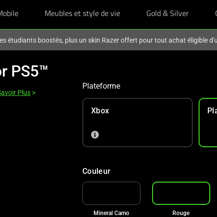
Mobile
Meubles et style de vie
Gold & Silver
es étudiants boostés, plus un skin Razer offert pour tout achat éligible d
or PS5™
Plateforme
Savoir Plus
>
Xbox
Pl
Couleur
Mineral Camo
Rouge