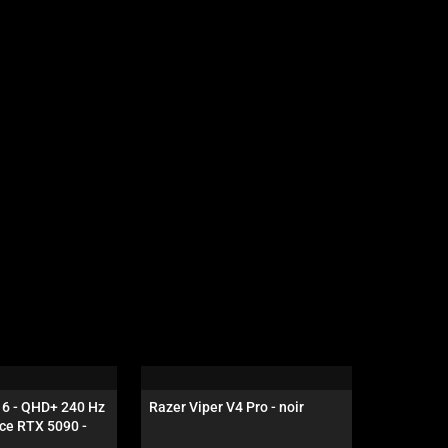
16 - QHD+ 240 Hz 
Razer Viper V4 Pro - noir
Razer Dea
ce RTX 5090 - 
Édition N