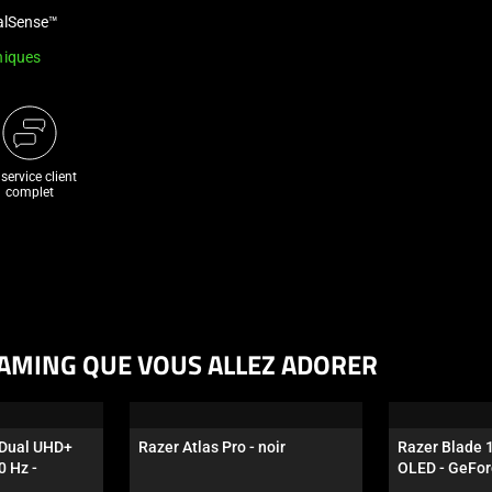
ualSense™
niques
service client
complet
AMING QUE VOUS ALLEZ ADORER
 Dual UHD+ 
Razer Atlas Pro - noir
Razer Blade 
 Hz - 
OLED - GeFor
 - noir
noir