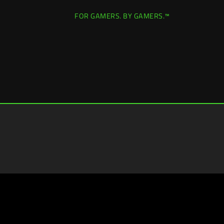
FOR GAMERS. BY GAMERS.™
Canada
|
Changer de pays >