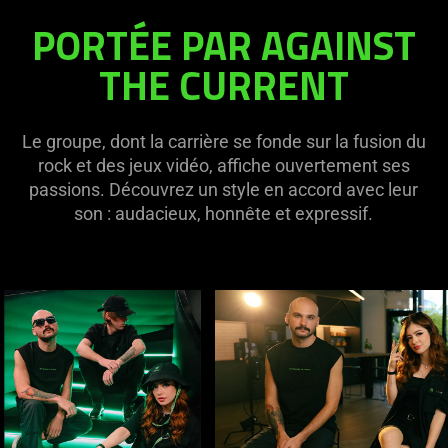
PORTÉE PAR AGAINST
THE CURRENT
Le groupe, dont la carrière se fonde sur la fusion du
rock et des jeux vidéo, affiche ouvertement ses
passions. Découvrez un style en accord avec leur
son : audacieux, honnête et expressif.
This
is
a
carousel
with
panning
animation.