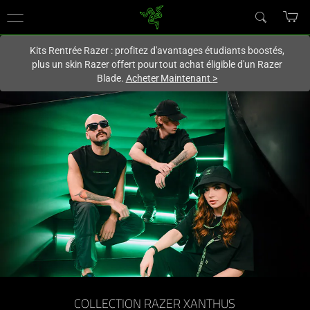
Vous êtes actuellement sur le site
Canada
.
Kits Rentrée Razer : profitez d'avantages étudiants boostés,
plus un skin Razer offert pour tout achat éligible d'un Razer
Blade.
Acheter Maintenant
>
COLLECTION RAZER XANTHUS