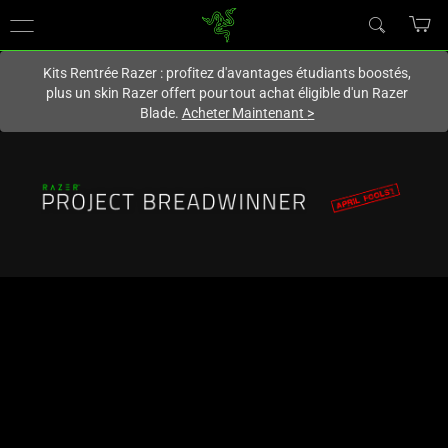
Vous êtes actuellement sur le site
Canada
.
Kits Rentrée Razer : profitez d'avantages étudiants boostés,
plus un skin Razer offert pour tout achat éligible d'un Razer
Blade.
Acheter Maintenant
>