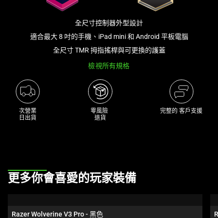
個
大
全尺寸控制器外型設計
型
適合最大 8 吋的手機、iPad mini 和 Android 平板電腦
影
全尺寸 TMR 拇指搖桿與可更換的護蓋
像
以
檢視所有規格
及
下
方
次營業

零風險 

完整的 客戶支援
多
日出貨
退貨
個
縮
圖。
選
擇
This
更多你會喜愛的玩家裝備
任
is
何
a
一
carousel.
Razer Wolverine V3 Pro - 黑色
R
個