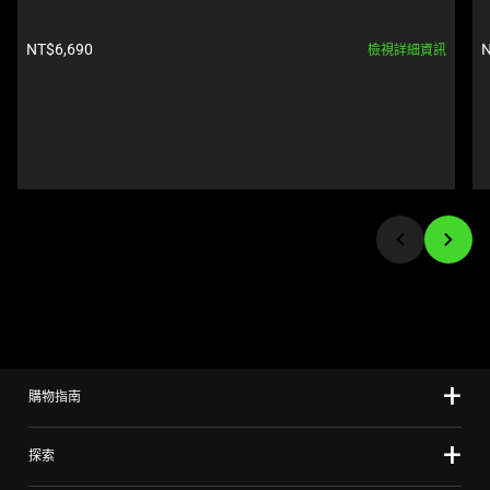
Use
影
Next
產品價格:
NT$6,690
N
像
檢視詳細資訊
and
按
Previous
鈕
buttons
即
to
可
navigate,
變
or
更
jump
上
to
方
a
的
slide
主
using
影
the
像。
slide
購物指南
dots.
探索