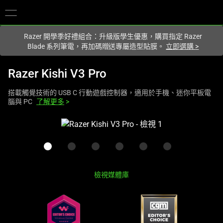
你目前位於
Taiwan (台灣)
的網站.
Razer 開學季好禮組合：升級版學生優惠，購買指定 Razer
Blade 系列筆電，再加碼贈送專屬造型貼膜。
立即選購
>
Razer Kishi V3 Pro
搭載觸覺技術的 USB C 行動遊戲控制器，適用於手機、迷你平板電
腦與 PC
了解更多
>
這
是
影
像
輪
檢視媒體庫
播，
包
含
一