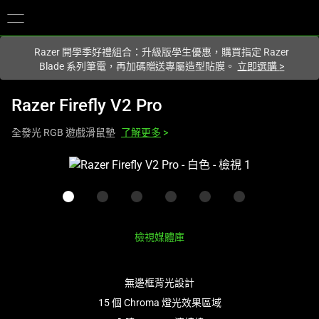
你目前位於
Taiwan (台灣)
的網站.
Razer 開學季好禮組合：升級版學生優惠，購買指定 Razer
Blade 系列筆電，再加碼贈送專屬造型貼膜。
立即選購
>
Razer Firefly V2 Pro
全發光 RGB 遊戲滑鼠墊
了解更多
>
這
是
影
像
輪
檢視媒體庫
播，
包
含
無邊框背光設計
一
15 個 Chroma 燈光效果區域
個