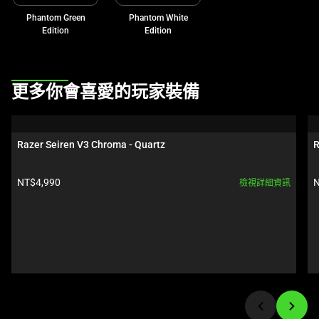
影
Phantom Green
Phantom White
像
Edition
Edition
按
鈕
即
This
可
更多你會喜愛的玩家裝備
is
變
a
更
carousel.
上
Razer Seiren V3 Chroma - Quartz
R
Use
方
Next
的
產品價格:
NT$4,990
N
檢視詳細資訊
and
主
Previous
影
buttons
像。
to
navigate,
or
jump
to