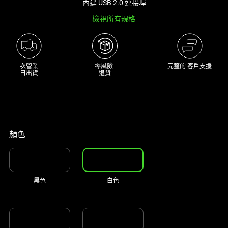
內建 USB 2.0 連接埠
大
檢視所有規格
型
影
像
以
次營業

零風險 

完整的 客戶支援
及
日出貨
退貨
下
方
多
個
縮
顏色
圖。
選
擇
黑色
白色
任
何
一
個