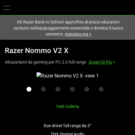
Al momento sei sul sito in:
Italy (Italia)
.
Kit Razer Back-to-School: approfitta di prezzi education
esclusivi sull'equipaggiamento essenziale e domina il nuovo
semestre.
Acquista ora
>
Razer Nommo V2 X
Altoparlanti da gaming per PC 2.0 full range
Scopri Di Più
>
This
is
a
carousel
with
Vedi Galleria
one
large
image
Due driver full range da 3”
and
THX Spatial Audio