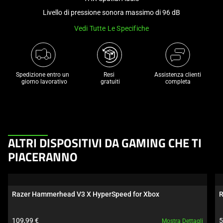
a
Livello di pressione sonora massimo di 96 dB
track
Vedi Tutte Le Specifiche
of
thumbnails
below.
Select
Spedizione entro un 

Resi 

Assistenza clienti
any
 giorno lavorativo
 gratuiti
completa
of
the
image
buttons
This
to
ALTRI DISPOSITIVI DA GAMING CHE TI
is
change
PIACERANNO
a
the
carousel.
main
Use
image
Razer Hammerhead V3 X HyperSpeed for Xbox
R
Next
above.
and
Prezzo prodotto:
P
109,99 €
5
Mostra Dettagli